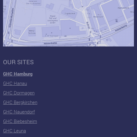
OUR SITES
GHC Hamburg
GHC Hanau
GHC Dormagen
GHC Bergkirchen
GHC Nauendorf
GHC Biebesheim
GHC Leuna