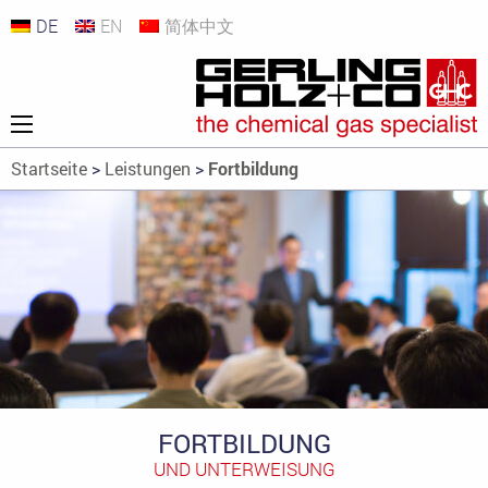
DE
EN
简体中文
Startseite
>
Leistungen
>
Fortbildung
FORTBILDUNG
UND UNTERWEISUNG