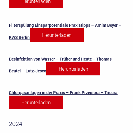
Herunterladen
Filterspülung Einsparpotentiale Praxistipps – Arnim Beyer –
Herunterladen
KWS Berlin
Desinfektion von Wasser – Früher und Heute – Thomas
Herunterladen
Beutel – Lutz-Jesco
Chlorgasanlagen in der Praxis – Frank Przepiora – Tricura
Herunterladen
2
0
24