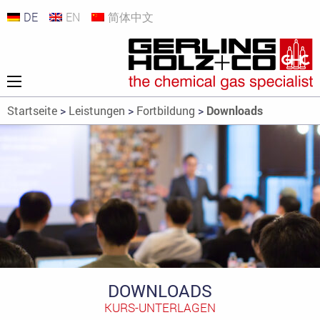
DE
EN
简体中文
Startseite
>
Leistungen
>
Fortbildung
>
Downloads
DOWNLOADS
KURS-UNTERLAGEN