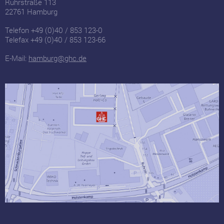
Ruhrstraße 113
22761 Hamburg
Telefon +49 (0)40 / 853 123-0
Telefax +49 (0)40 / 853 123-66
E-Mail:
hamburg@ghc.de