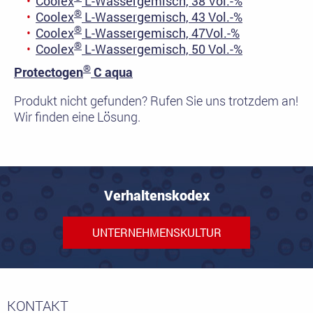
Coolex
L-Wassergemisch, 38 Vol.-%
®
Coolex
L-Wassergemisch, 43 Vol.-%
®
Coolex
L-Wassergemisch, 47Vol.-%
®
Coolex
L-Wassergemisch, 50 Vol.-%
®
Protectogen
C aqua
Produkt nicht gefunden? Rufen Sie uns trotzdem an!
Wir finden eine Lösung.
Verhaltenskodex
UNTERNEHMENSKULTUR
KONTAKT