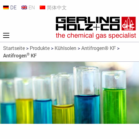
DE
EN
简体中文
Startseite
>
Produkte
>
Kühlsolen
>
Antifrogen® KF
>
®
Antifrogen
KF