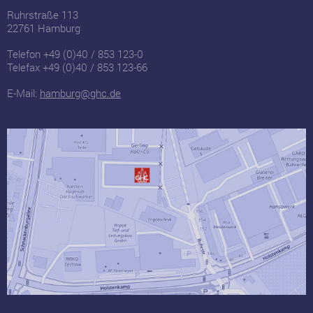
Ruhrstraße 113
22761 Hamburg
Telefon +49 (0)40 / 853 123-0
Telefax +49 (0)40 / 853 123-66
E-Mail:
hamburg@ghc.de