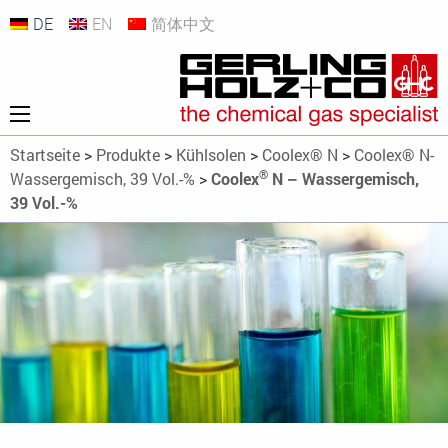
DE
EN
简体中文
Startseite
>
Produkte
>
Kühlsolen
>
Coolex® N
>
Coolex® N-
®
Wassergemisch, 39 Vol.-%
>
Coolex
N – Wassergemisch,
39 Vol.-%