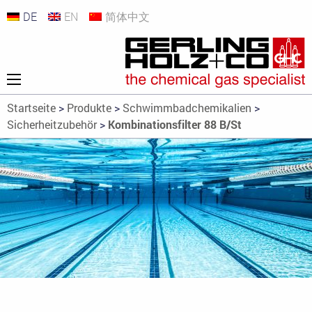
DE
EN
简体中文
Startseite
>
Produkte
>
Schwimmbadchemikalien
>
Sicherheitzubehör
>
Kombinationsfilter 88 B/St