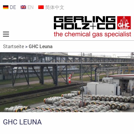
DE
EN
简体中文
Startseite
>
GHC Leuna
GHC LEUNA