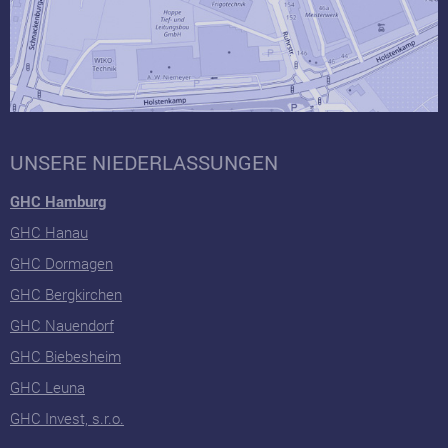
UNSERE NIEDERLASSUNGEN
GHC Hamburg
GHC Hanau
GHC Dormagen
GHC Bergkirchen
GHC Nauendorf
GHC Biebesheim
GHC Leuna
GHC Invest, s.r.o.