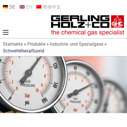
DE
EN
简体中文
Startseite
>
Produkte
>
Industrie- und Spezialgase
>
Schwefelhexafluorid