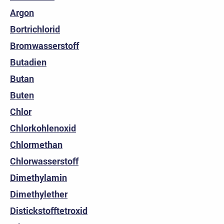
Argon
Bortrichlorid
Bromwasserstoff
Butadien
Butan
Buten
Chlor
Chlorkohlenoxid
Chlormethan
Chlorwasserstoff
Dimethylamin
Dimethylether
Distickstofftetroxid