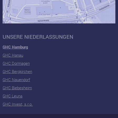
UNSERE NIEDERLASSUNGEN
GHC Hamburg
GHC Hanau
GHC Dormagen
GHC Bergkirchen
GHC Nauendorf
GHC Biebesheim
GHC Leuna
GHC Invest, s.r.o.