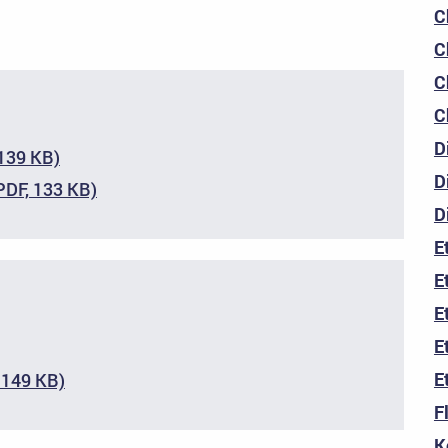
C
C
C
C
D
 139 KB)
D
PDF, 133 KB)
D
E
E
E
E
E
, 149 KB)
F
K