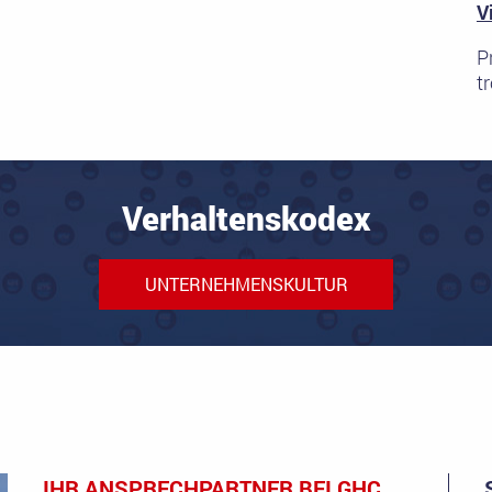
V
P
t
Verhaltenskodex
UNTERNEHMENSKULTUR
IHR ANSPRECHPARTNER BEI GHC