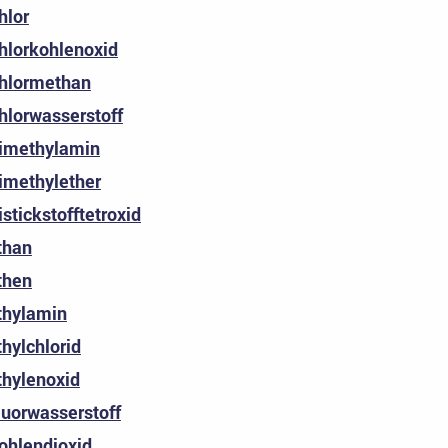
hlor
hlorkohlenoxid
hlormethan
hlorwasserstoff
imethylamin
imethylether
istickstofftetroxid
than
then
thylamin
thylchlorid
thylenoxid
luorwasserstoff
ohlendioxid