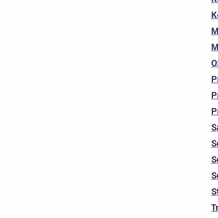
K
M
M
O
P
P
P
S
S
S
S
S
T