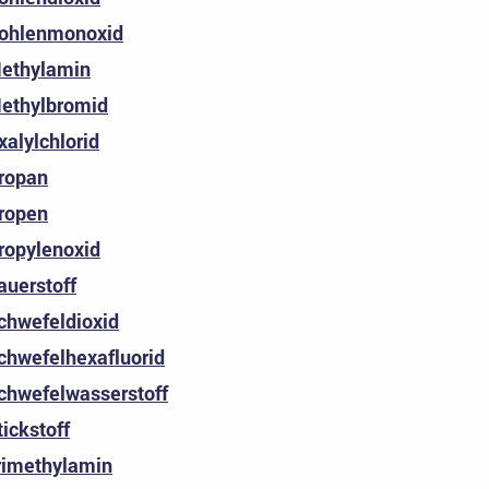
ohlenmonoxid
ethylamin
ethylbromid
xalylchlorid
ropan
ropen
ropylenoxid
auerstoff
chwefeldioxid
chwefelhexafluorid
chwefelwasserstoff
tickstoff
rimethylamin