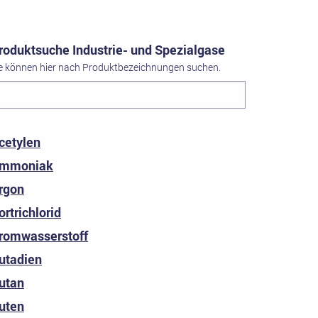
roduktsuche Industrie- und Spezialgase
e können hier nach Produktbezeichnungen suchen.
cetylen
mmoniak
rgon
ortrichlorid
romwasserstoff
utadien
utan
uten