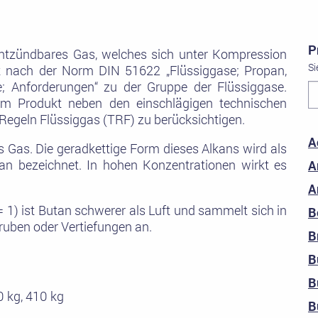
P
entzündbares Gas, welches sich unter Kompression
Si
hlt nach der Norm DIN 51622 „Flüssiggase; Propan,
; Anforderungen“ zu der Gruppe der Flüssiggase.
m Produkt neben den einschlägigen technischen
Regeln Flüssiggas (TRF) zu berücksichtigen.
A
s Gas. Die geradkettige Form dieses Alkans wird als
an bezeichnet. In hohen Konzentrationen wirkt es
A
A
 = 1) ist Butan schwerer als Luft und sammelt sich in
B
uben oder Vertiefungen an.
B
B
B
,0 kg, 410 kg
B