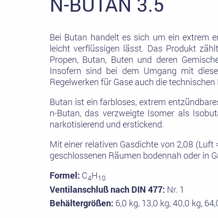
N-BUTAN 3.5
Bei Butan handelt es sich um ein extrem 
leicht verflüssigen lässt. Das Produkt zä
Propen, Butan, Buten und deren Gemische
Insofern sind bei dem Umgang mit diese
Regelwerken für Gase auch die technischen 
Butan ist ein farbloses, extrem entzündbare
n-Butan, das verzweigte Isomer als Isobut
narkotisierend und erstickend.
Mit einer relativen Gasdichte von 2,08 (Luft
geschlossenen Räumen bodennah oder in Gr
Formel:
C
H
4
10
Ventilanschluß nach DIN 477:
Nr. 1
Behältergrößen:
6,0 kg, 13,0 kg, 40,0 kg, 64