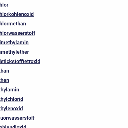
hlor
hlorkohlenoxid
hlormethan
hlorwasserstoff
imethylamin
imethylether
istickstofftetroxid
than
then
thylamin
thylchlorid
thylenoxid
luorwasserstoff
ohlendioxid