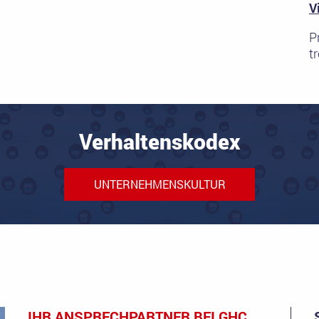
V
P
t
Verhaltenskodex
UNTERNEHMENSKULTUR
IHR ANSPRECHPARTNER BEI GHC