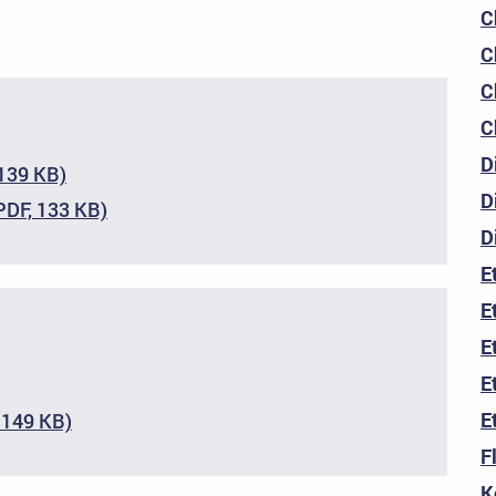
C
C
C
C
D
 139 KB)
D
PDF, 133 KB)
D
E
E
E
E
E
, 149 KB)
F
K