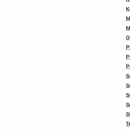
K
M
M
O
P
P
P
S
S
S
S
S
T