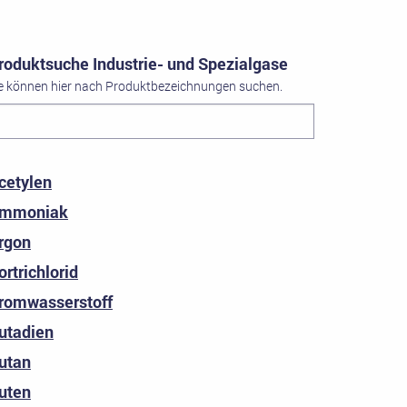
roduktsuche Industrie- und Spezialgase
e können hier nach Produktbezeichnungen suchen.
cetylen
mmoniak
rgon
ortrichlorid
romwasserstoff
utadien
utan
uten