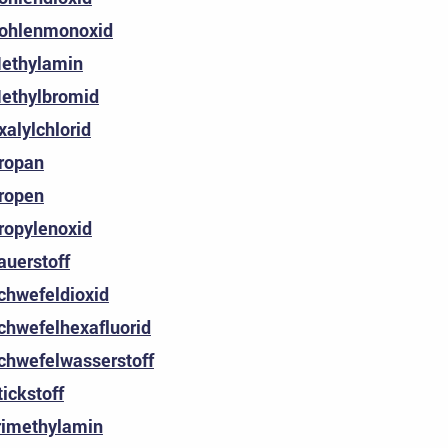
ohlenmonoxid
ethylamin
ethylbromid
xalylchlorid
ropan
ropen
ropylenoxid
auerstoff
chwefeldioxid
chwefelhexafluorid
chwefelwasserstoff
tickstoff
rimethylamin