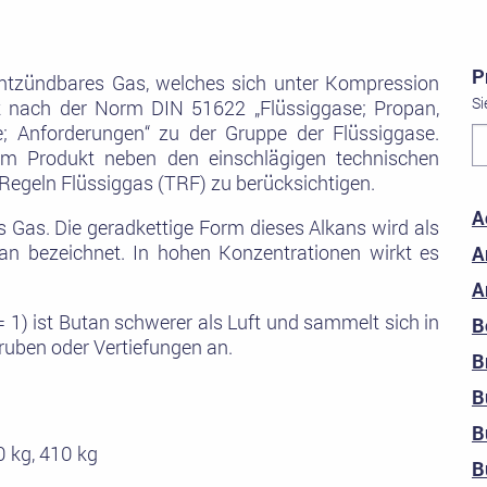
P
entzündbares Gas, welches sich unter Kompression
Si
hlt nach der Norm DIN 51622 „Flüssiggase; Propan,
; Anforderungen“ zu der Gruppe der Flüssiggase.
m Produkt neben den einschlägigen technischen
Regeln Flüssiggas (TRF) zu berücksichtigen.
A
s Gas. Die geradkettige Form dieses Alkans wird als
an bezeichnet. In hohen Konzentrationen wirkt es
A
A
 = 1) ist Butan schwerer als Luft und sammelt sich in
B
uben oder Vertiefungen an.
B
B
B
,0 kg, 410 kg
B