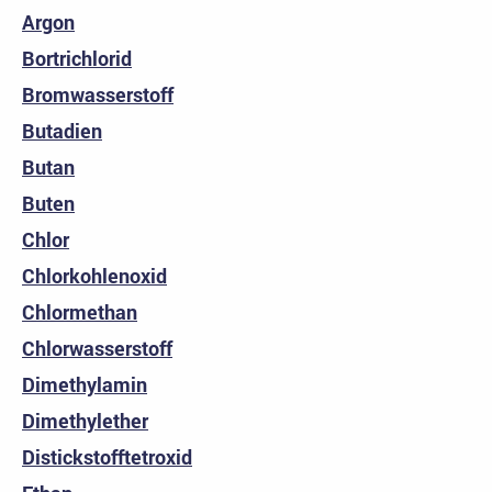
Argon
Bortrichlorid
Bromwasserstoff
Butadien
Butan
Buten
Chlor
Chlorkohlenoxid
Chlormethan
Chlorwasserstoff
Dimethylamin
Dimethylether
Distickstofftetroxid