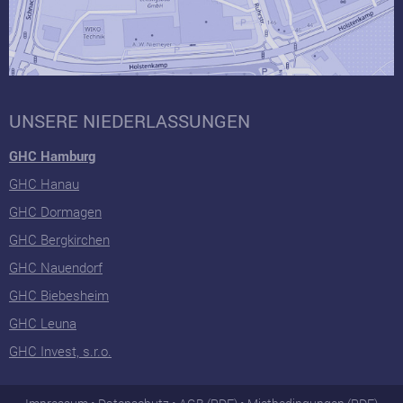
UNSERE NIEDERLASSUNGEN
GHC Hamburg
GHC Hanau
GHC Dormagen
GHC Bergkirchen
GHC Nauendorf
GHC Biebesheim
GHC Leuna
GHC Invest, s.r.o.