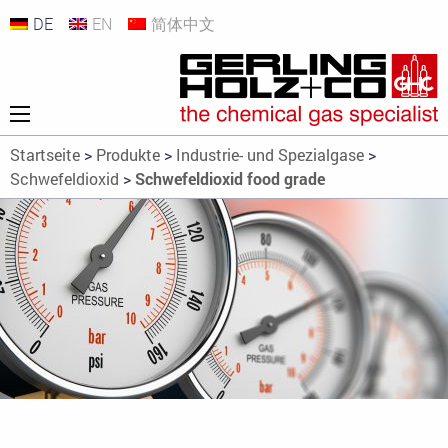
DE
EN
简体中文
Startseite
>
Produkte
>
Industrie- und Spezialgase
>
Schwefeldioxid
>
Schwefeldioxid food grade