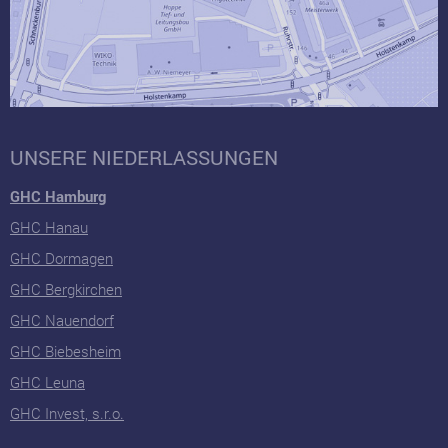
UNSERE NIEDERLASSUNGEN
GHC Hamburg
GHC Hanau
GHC Dormagen
GHC Bergkirchen
GHC Nauendorf
GHC Biebesheim
GHC Leuna
GHC Invest, s.r.o.